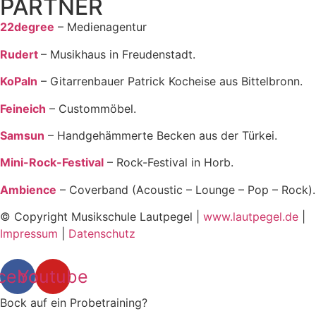
PARTNER
22degree
– Medienagentur
Rudert
– Musikhaus in Freudenstadt.
KoPaIn
– Gitarrenbauer Patrick Kocheise aus Bittelbronn.
Feineich
– Custommöbel.
Samsun
– Handgehämmerte Becken aus der Türkei.
Mini-Rock-Festival
– Rock-Festival in Horb.
Ambience
– Coverband (Acoustic – Lounge – Pop – Rock).
© Copyright Musikschule Lautpegel |
www.lautpegel.de
|
Impressum
|
Datenschutz
cebook
Youtube
Bock auf ein Probetraining?