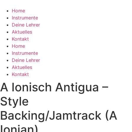
Zum
Inhalt
Home
wechseln
Instrumente
Deine Lehrer
Aktuelles
Kontakt
Home
Instrumente
Deine Lehrer
Aktuelles
Kontakt
A Ionisch Antigua –
Style
Backing/Jamtrack (A
Ionian)